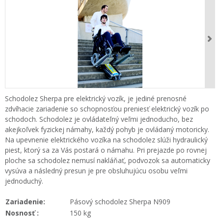
Schodolez Sherpa pre elektrický vozík, je jediné prenosné
zdvíhacie zariadenie so schopnosťou preniesť elektrický vozík po
schodoch. Schodolez je ovládateľný veľmi jednoducho, bez
akejkoľvek fyzickej námahy, každý pohyb je ovládaný motoricky.
Na upevnenie elektrického vozíka na schodolez slúži hydraulický
piest, ktorý sa za Vás postará o námahu. Pri prejazde po rovnej
ploche sa schodolez nemusí nakláňať, podvozok sa automaticky
vysúva a následný presun je pre obsluhujúcu osobu veľmi
jednoduchý.
Zariadenie:
Pásový schodolez Sherpa N909
Nosnosť :
150 kg