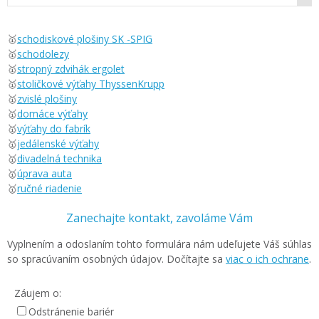
🥇
schodiskové plošiny SK -SPIG
🥇
schodolezy
🥇
stropný zdvihák ergolet
🥇
stoličkové výťahy ThyssenKrupp
🥇
zvislé plošiny
🥇
domáce výťahy
🥇
výťahy do fabrík
🥇
jedálenské výťahy
🥇
divadelná technika
🥇
úprava auta
🥇
ručné riadenie
Zanechajte kontakt, zavoláme Vám
Vyplnením a odoslaním tohto formulára nám udeľujete Váš súhlas
so spracúvaním osobných údajov. Dočítajte sa
viac o ich ochrane
.
Záujem o:
Odstránenie bariér