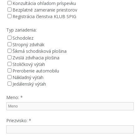
Konzultácia ohľadom príspevku
Bezplatné zameranie priestorov
Registrácia členstva KLUB SPIG
Typ zariadenia:
Schodolez
Stropný zdvihák
Šikmá schodisková plošina
Zvislá zdvíhacia plošina
Stoličkový výťah
Prerobenie automobilu
Nákladný výťah
Jedálenský výťah
Meno:
*
Priezvisko:
*