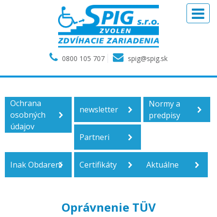
0800 105 707
spig@spig.sk
Ochrana
Normy a
newsletter
osobných
predpisy
údajov
Partneri
Inak Obdarení
Certifikáty
Aktuálne
Oprávnenie TÜV