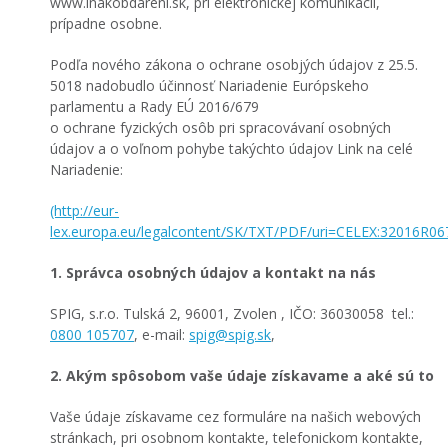
www.inakobdareni.sk, pri elektronickej komunikácii,
prípadne osobne.
Podľa nového zákona o ochrane osobjých údajov z 25.5.
5018 nadobudlo účinnosť Nariadenie Európskeho
parlamentu a Rady EÚ 2016/679
o ochrane fyzických osôb pri spracovávaní osobných
údajov a o voľnom pohybe takýchto údajov Link na celé
Nariadenie:
(http://eur-
lex.europa.eu/legalcontent/SK/TXT/PDF/uri=CELEX:32016R
1. Správca osobných údajov a kontakt na nás
SPIG, s.r.o. Tulská 2, 96001, Zvolen , IČO: 36030058 tel.:
0800 105707
, e-mail:
spig@spig.sk
,
2. Akým spôsobom vaše údaje získavame a aké sú to
Vaše údaje získavame cez formuláre na našich webových
stránkach, pri osobnom kontakte, telefonickom kontakte,