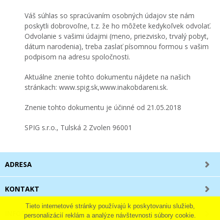
Váš súhlas so spracúvaním osobných údajov ste nám
poskytli dobrovoľne, t.z. že ho môžete kedykoľvek odvolať.
Odvolanie s vašimi údajmi (meno, priezvisko, trvalý pobyt,
dátum narodenia), treba zaslať písomnou formou s vašim
podpisom na adresu spoločnosti.
Aktuálne znenie tohto dokumentu nájdete na našich
stránkach: www.spig.sk,www.inakobdareni.sk.
Znenie tohto dokumentu je účinné od 21.05.2018
SPIG s.r.o., Tulská 2 Zvolen 96001
ADRESA
KONTAKT
Tieto internetové stránky používajú k poskytovaniu služieb,
INFORMÁCIE
personalizácií reklám a analýze návštevnosti súbory cookie.