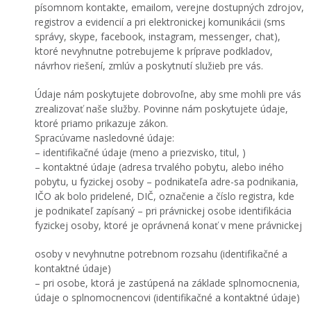
písomnom kontakte, emailom, verejne dostupných zdrojov,
registrov a evidencií a pri elektronickej komunikácii (sms
správy, skype, facebook, instagram, messenger, chat),
ktoré nevyhnutne potrebujeme k príprave podkladov,
návrhov riešení, zmlúv a poskytnutí služieb pre vás.
Údaje nám poskytujete dobrovoľne, aby sme mohli pre vás
zrealizovať naše služby. Povinne nám poskytujete údaje,
ktoré priamo prikazuje zákon.
Spracúvame nasledovné údaje:
– identifikačné údaje (meno a priezvisko, titul, )
– kontaktné údaje (adresa trvalého pobytu, alebo iného
pobytu, u fyzickej osoby – podnikateľa adre-sa podnikania,
IČO ak bolo pridelené, DIČ, označenie a číslo registra, kde
je podnikateľ zapísaný – pri právnickej osobe identifikácia
fyzickej osoby, ktoré je oprávnená konať v mene právnickej
osoby v nevyhnutne potrebnom rozsahu (identifikačné a
kontaktné údaje)
– pri osobe, ktorá je zastúpená na základe splnomocnenia,
údaje o splnomocnencovi (identifikačné a kontaktné údaje)