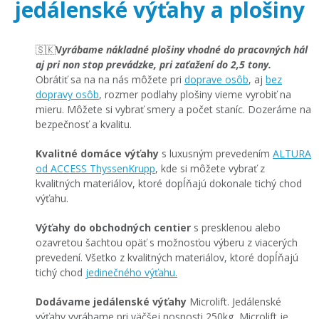
jedálenské výťahy a plošiny
🇸🇰
V
yrábame nákladné plošiny
vhodné do pracovných hál
aj pri non stop prevádzke, pri zaťažení do 2,5 tony.
​Obrátiť sa na na nás môžete pri
doprave osôb
, aj
bez
dopravy osôb
, rozmer podlahy plošiny vieme vyrobiť na
mieru. Môžete si vybrať smery a počet staníc. Dozeráme na
bezpečnosť a kvalitu.
Kvalitné domáce výťahy
s luxusným prevedením
ALTURA
od ACCESS ThyssenKrupp
, kde si môžete vybrať z
kvalitných materiálov, ktoré dopĺňajú dokonale tichý chod
výťahu.
Výťahy do obchodných centier
s presklenou alebo
ozavretou šachtou opäť s možnosťou výberu z viacerých
prevedení. Všetko z kvalitných materiálov, ktoré dopĺňajú
tichý chod
jedinečného výťahu.
Dodávame jedálenské výťahy
Microlift. Jedálenské
výťahy vyrábame pri väčšej nosnosti 250kg, Microlift je