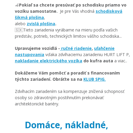
🦽
Pokiaľ sa chcete presúvať po schodisku priamo vo
vozíku samostatne.
Je pre Vás vhodná
schodisková
šikmá plošina
,
alebo
zvislá plošina
.
🇸🇰Tieto zariadenia vyrábame na mieru podľa vašich
predstáv, potrieb, technických limitov vášho schodiska...
Upravujeme vozidlá -
ručné riadenie
,
uľahčenie
nastupovania
vďaka zdvíhaciemu zariadeniu HURT LIFT P,
nakladanie elektrického vozíka
do kufra auta
a viac..
Dokážeme Vám pomôcť a poradiť s financovaním
týchto zariadení. Obráťte sa na
KLUB SPIG.​
Zdvíhacím zariadením sa kompenzuje znížená schopnosť
osoby so zdravotným postihnutím prekonávať
architektonické bariéry.
Domáce, nákladné,