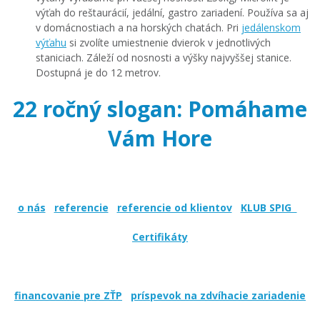
výťah do reštaurácií, jedální, gastro zariadení. Používa sa aj
v domácnostiach a na horských chatách. Pri
j
edálenskom
výťahu
si zvolíte umiestnenie dvierok v jednotlivých
staniciach. Záleží od nosnosti a výšky najvyššej stanice.
Dostupná je do 12 metrov.
22 ročný slogan: Pomáhame
Vám Hore
o nás
referencie
referencie od klientov
KLUB SPIG
Certifikáty
financovanie pre ZŤP
príspevok na zdvíhacie zariadenie