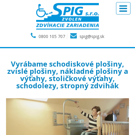
0800 105 707
spig@spig.sk
Vyrábame schodiskové plošiny,
zvislé plošiny, nákladné plošiny a
výťahy, stoličkové výťahy,
schodolezy, stropný zdvihák