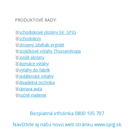
PRODUKTOVÉ RADY:
🥇
schodiskové plošiny SK -SPIG
🥇
schodolezy
🥇
stropný zdvihák ergolet
🥇
stoličkové výťahy ThyssenKrupp
🥇
zvislé plošiny
🥇
domáce výťahy
🥇
výťahy do fabrík
🥇
jedálenské výťahy
🥇
divadelná technika
🥇
úprava auta
🥇
ručné riadenie
Bezplatná infolinka 0800 105 707
Navštívte aj našu novú web stránku www.spig.sk