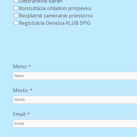
Odstránenie bariér
Konzultácia ohľadom príspevku
Bezplatné zameranie priestorov
Registrácia členstva KLUB SPIG
Meno:
*
Mesto:
*
Email:
*