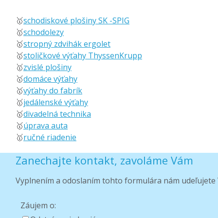
🥇
schodiskové plošiny SK -SPIG
🥇
schodolezy
🥇
stropný zdvihák ergolet
🥇
stoličkové výťahy ThyssenKrupp
🥇
zvislé plošiny
🥇
domáce výťahy
🥇
výťahy do fabrík
🥇
jedálenské výťahy
🥇
divadelná technika
🥇
úprava auta
🥇
ručné riadenie
Zanechajte kontakt, zavoláme Vám
Vyplnením a odoslaním tohto formulára nám udeľujete 
Záujem o: