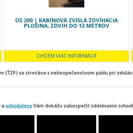
OS 200 | KABÍNOVÁ ZVISLÁ ZDVÍHACIA
PLOŠINA, ZDVIH DO 12 METROV
CHCEM VIAC INFORMÁCIÍ
m (ŤZP) sa stretáva s nebezpečenstvom pádu pri zdoláv
y
a
schodolezy
Vám dokážu zabezpečiť zdolávanie schodís