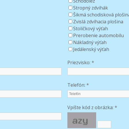
Schodolez
Stropný zdvihák
Šikmá schodisková plošin
Zvislá zdvíhacia plošina
Stoličkový výťah
Prerobenie automobilu
Nákladný výťah
Jedálenský výťah
Priezvisko:
*
Telefón:
*
Vpíšte kód z obrázka:
*