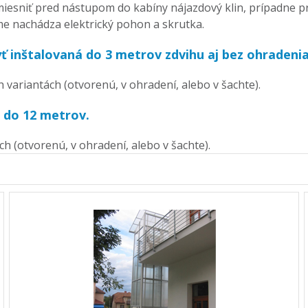
umiesniť pred nástupom do kabíny nájazdový klin, prípadne 
áme nachádza elektrický pohon a skrutka.
 inštalovaná do 3 metrov zdvihu aj bez ohradenia
 variantách (otvorenú, v ohradení, alebo v šachte).
ž do 12 metrov.
ch (otvorenú, v ohradení, alebo v šachte).