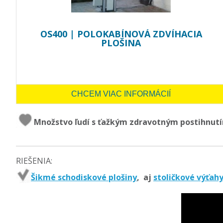
OS400 | POLOKABÍNOVÁ ZDVÍHACIA
PLOŠINA
CHCEM VIAC INFORMÁCIÍ
Množstvo ľudí s ťažkým zdravotným postihnutí
RIEŠENIA:
Šikmé schodiskové plošiny
, aj
stoličkové výťah