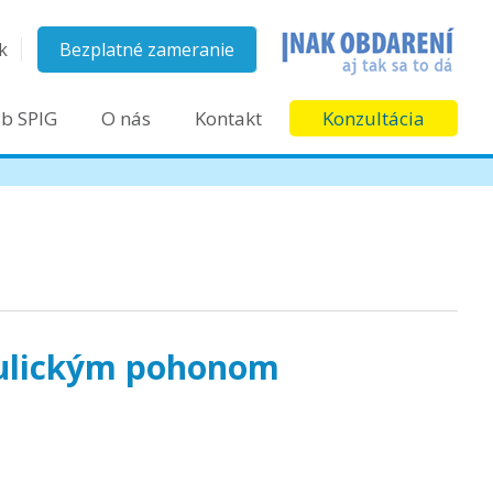
k
Bezplatné zameranie
ub SPIG
O nás
Kontakt
Konzultácia
raulickým pohonom