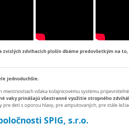
a zvislých zdvíhacích plošín dbáme predovšetkým na to, a
ele jednoduchšie.
ch miestnostiach vďaka koľajnicovému systému pripevniteľn
é vaky prinášajú všestranné využitie stropného zdvihá
y pre deti s oporou hlavy, pre amputovaných, pre stále ležiac
ločnosti SPIG, s.r.o.