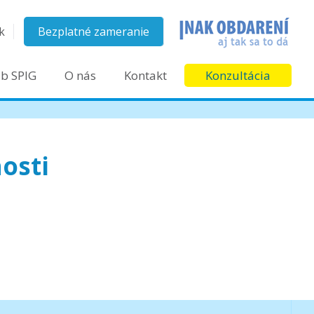
k
Bezplatné zameranie
ub SPIG
O nás
Kontakt
Konzultácia
osti