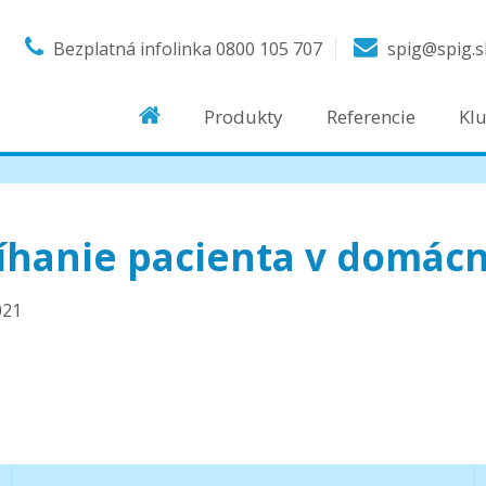
Bezplatná infolinka
0800 105 707
spig@spig.s
Produkty
Referencie
Kl
íhanie pacienta v domácn
021