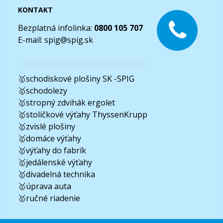
KONTAKT
Bezplatná infolinka:
0800 105 707
E-mail:
spig@spig.sk
🥇
schodiskové plošiny SK -SPIG
🥇
schodolezy
🥇
stropný zdvihák ergolet
🥇
stoličkové výťahy ThyssenKrupp
🥇
zvislé plošiny
🥇
domáce výťahy
🥇
výťahy do fabrík
🥇
jedálenské výťahy
🥇
divadelná technika
🥇
úprava auta
🥇
ručné riadenie